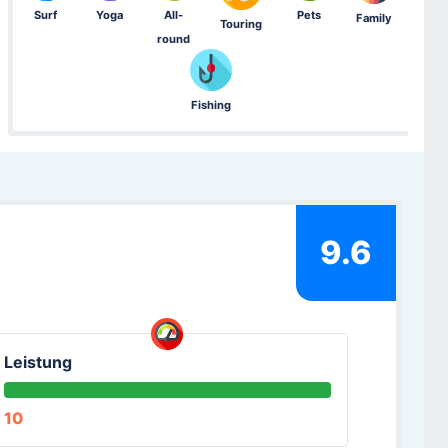
Surf
Yoga
All-
Pets
Family
Touring
round
Fishing
9.6
Leistung
10