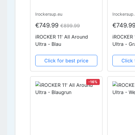
Irockersup.eu
Irockersup
€749.99
€749.9
€899.99
iROCKER 11' All Around
iROCKER 1
Ultra - Blau
Ultra - G
Click for best price
Click 
-16%