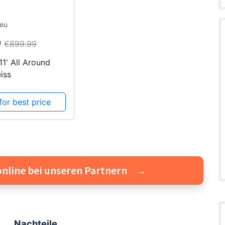
.eu
9
€899.99
1' All Around
iss
for best price
online bei unseren Partnern
Nachteile