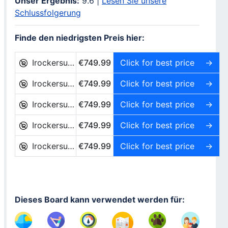
Unser Ergebnis:
9.6 |
Lesen Sie unsere
Schlussfolgerung
Finde den niedrigsten Preis hier:
Irockersup.eu
€749.99
Click for best price
Irockersup.eu
€749.99
Click for best price
Irockersup.eu
€749.99
Click for best price
Irockersup.eu
€749.99
Click for best price
Irockersup.eu
€749.99
Click for best price
Dieses Board kann verwendet werden für: