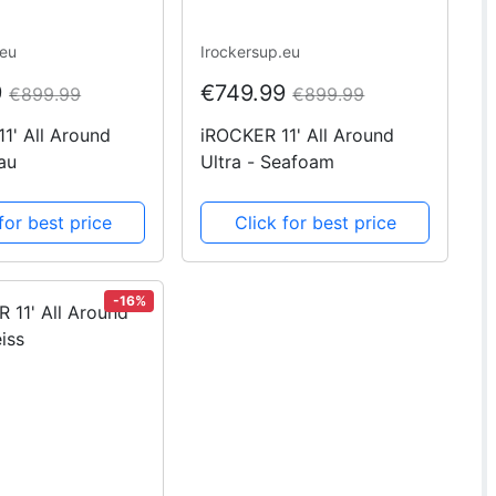
.eu
Irockersup.eu
9
€749.99
€899.99
€899.99
1' All Around
iROCKER 11' All Around
rau
Ultra - Seafoam
for best price
Click for best price
-16%