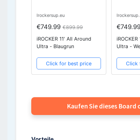
Irockersup.eu
Irockersup
€749.99
€749.9
€899.99
iROCKER 11' All Around
iROCKER 1
Ultra - Blaugrun
Ultra - We
Click for best price
Click 
Kaufen Sie dieses Board 
Vorteile