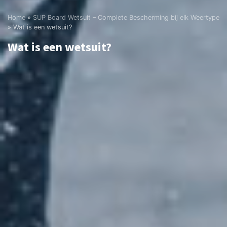
Home
»
SUP Board Wetsuit – Complete Bescherming bij elk Weertype
»
Wat is een wetsuit?
Wat is een wetsuit?