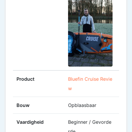
Product
Bluefin Cruise Revie
MOAI 
w
Padd
Bouw
Opblaasbaar
Opbl
Vaardigheid
Beginner / Gevorde
Begin
rde