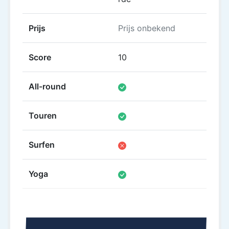
Prijs
Prijs onbekend
Prijs
Score
10
8.4
All-round
Touren
Surfen
Yoga