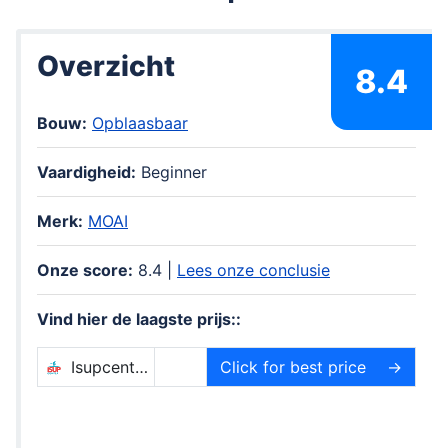
Overzicht
8.4
Bouw:
Opblaasbaar
Vaardigheid:
Beginner
Merk:
MOAI
Onze score:
8.4 |
Lees onze conclusie
Vind hier de laagste prijs::
Isupcenter.nl
Click for best price