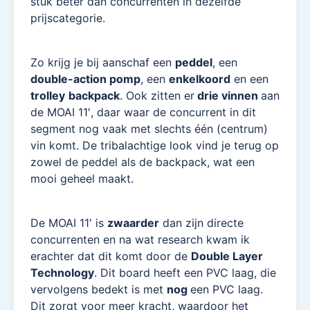
stuk beter dan concurrenten in dezelfde
prijscategorie.
Zo krijg je bij aanschaf een
peddel
, een
double-action pomp
, een
enkelkoord
en een
trolley
backpack
. Ook zitten er
drie vinnen
aan
de MOAI 11′, daar waar de concurrent in dit
segment nog vaak met slechts één (centrum)
vin komt. De tribalachtige look vind je terug op
zowel de peddel als de backpack, wat een
mooi geheel maakt.
De MOAI 11′ is
zwaarder
dan zijn directe
concurrenten en na wat research kwam ik
erachter dat dit komt door de
Double Layer
Technology
. Dit board heeft een PVC laag, die
vervolgens bedekt is met
nog
een PVC laag.
Dit zorgt voor meer kracht, waardoor het