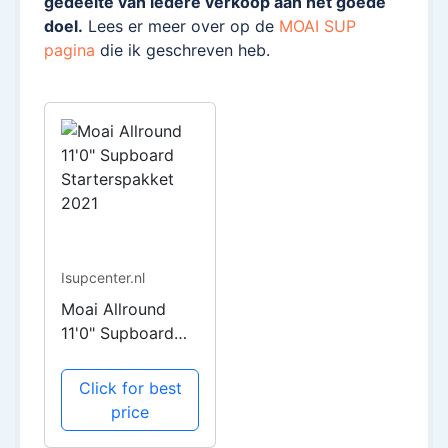
gedeelte van iedere verkoop aan het goede
doel.
Lees er meer over op de
MOAI SUP
pagina
die ik geschreven heb.
Isupcenter.nl
Moai Allround
11'0" Supboard
Starterspakket
2021
Click for best
price