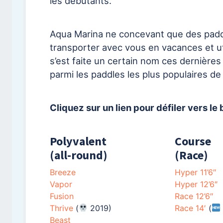
les débutants.
Aqua Marina ne concevant que des paddle
transporter avec vous en vacances et u
s’est faite un certain nom ces dernière
parmi les paddles les plus populaires de
Cliquez sur un lien pour défiler vers le
Polyvalent
Course
(all-round)
(Race)
Breeze
Hyper 11’6″
Vapor
Hyper 12’6″
Fusion
Race 12’6″
Thrive
(
2019)
Race 14′
(
Beast