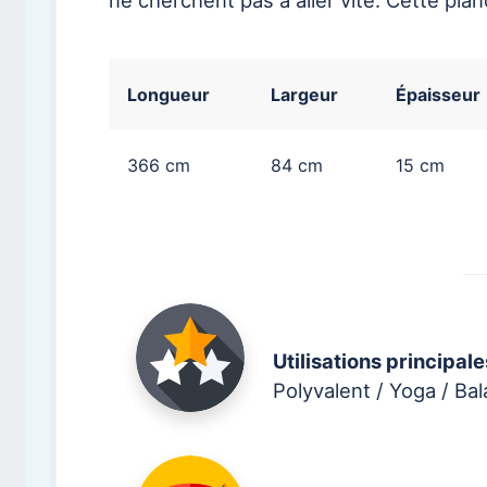
ne cherchent pas à aller vite. Cette pla
Longueur
Largeur
Épaisseur
366 cm
84 cm
15 cm
Utilisations principale
Polyvalent / Yoga / Ba