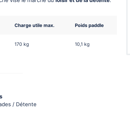
nche vise le marché du
loisir et de la détente
.
Charge utile max.
Poids paddle
170 kg
10,1 kg
s
lades / Détente