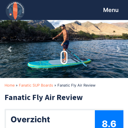
Skip
Skip
Skip
to
to
to
primary
main
footer
navigation
content
Previous
Nex
Home
»
Fanatic SUP Boards
»
Fanatic Fly Air Review
Fanatic Fly Air Review
Overzicht
8.6