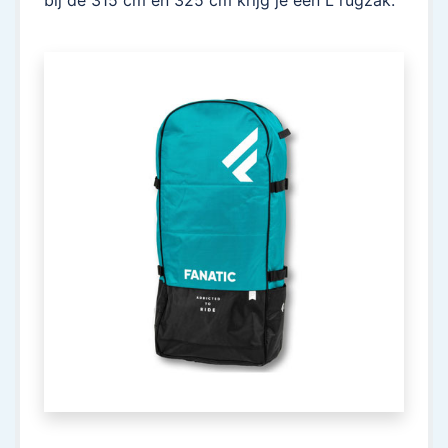
bij de 315 cm en 325 cm krijg je een L rugzak.