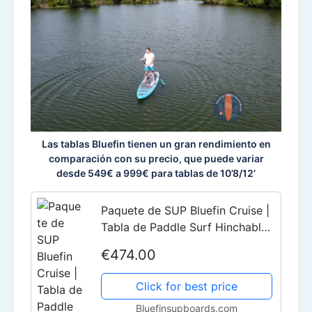
Las tablas Bluefin tienen un gran rendimiento en
comparación con su precio, que puede variar
desde 549€ a 999€ para tablas de 10’8/12’
Paquete de SUP Bluefin Cruise |
Tabla de Paddle Surf Hinchable |
15cm de Espesor | Remo de
€474.00
Fibra de Vidrio | Kit de
Conversión a Kayak (10'8" | 12' |
Click for best price
15')
Bluefinsupboards.com