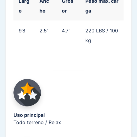
Larg
Anc
Gros
Peso máx. car
Pes
o
ho
or
ga
bla
9’8
2.5′
4.7″
220 LBS / 100
17.
kg
Uso principal
Todo terreno / Relax