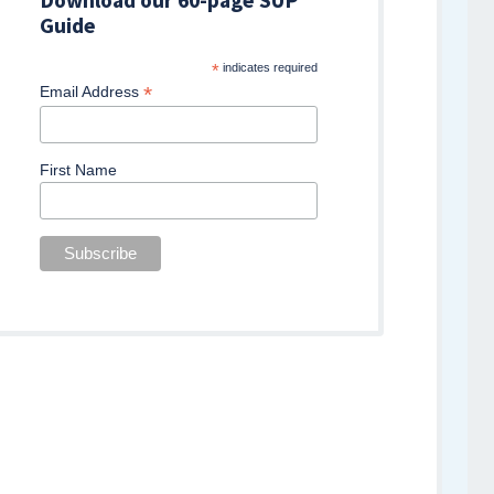
Guide
*
indicates required
*
Email Address
First Name