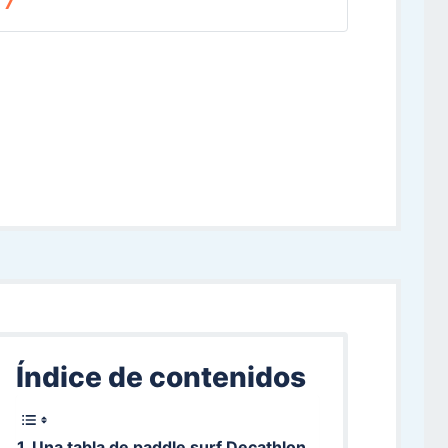
7
Índice de contenidos
Una tabla de paddle surf Decathlon