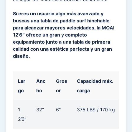
Si eres un usuario algo más avanzado y
buscas una tabla de paddle surf hinchable
para alcanzar mayores velocidades, la MOAI
12’6″ ofrece un gran y completo
equipamiento junto a una tabla de primera
calidad con una estética perfecta y un gran
diseño.
Lar
Anc
Gros
Capacidad máx.
Pe
go
ho
or
carga
bl
1
32″
6″
375 LBS / 170 kg
20
2’6″
5 