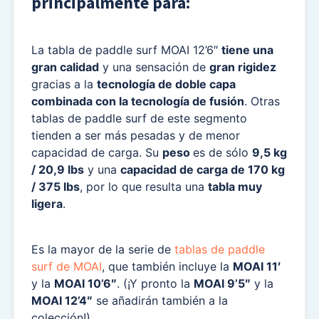
principalmente para:
La tabla de paddle surf MOAI 12’6″
tiene una
gran calidad
y una sensación de
gran rigidez
gracias a la
tecnología de doble capa
combinada con la tecnología de fusión
. Otras
tablas de paddle surf de este segmento
tienden a ser más pesadas y de menor
capacidad de carga. Su
peso
es de sólo
9,5 kg
/ 20,9 lbs
y una
capacidad de carga de 170 kg
/ 375 lbs
, por lo que resulta una
tabla muy
ligera
.
Es la mayor de la serie de
tablas de paddle
surf de MOAI
, que también incluye la
MOAI 11′
y la
MOAI 10’6″
. (¡Y pronto la
MOAI 9’5″
y la
MOAI 12’4″
se añadirán también a la
colección!)