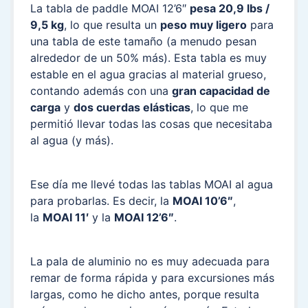
La tabla de paddle MOAI 12’6″
pesa 20,9 lbs /
9,5 kg
, lo que resulta un
peso muy ligero
para
una tabla de este tamaño (a menudo pesan
alrededor de un 50% más). Esta tabla es muy
estable en el agua gracias al material grueso,
contando además con una
gran capacidad de
carga
y
dos cuerdas elásticas
, lo que me
permitió llevar todas las cosas que necesitaba
al agua (y más).
Ese día me llevé todas las tablas MOAI al agua
para probarlas. Es decir, la
MOAI 10’6″
,
la
MOAI 11′
y la
MOAI 12’6″
.
La pala de aluminio no es muy adecuada para
remar de forma rápida y para excursiones más
largas, como he dicho antes, porque resulta