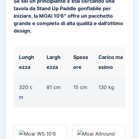
Se sei un principiante e stai cercando una
tavola da Stand Up Paddle gonfiabile per
iniziare, la MOAI 10’6″ offre un pacchetto
grande e completo di alta qualità e dall’ottimo
design.
Lungh
Largh
Spess
Carico ma
P
ezza
ezza
ore
ssimo
a
320 c
81 cm
15 cm
130 kg
8
m