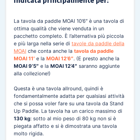
indicata principalmente per:
La tavola da paddle MOAI 10’6″ è una tavola di
ottima qualità che viene venduta in un
pacchetto completo. È l’alternativa più piccola
e più larga nella serie di
tavole da paddle della
MOAI
che conta anche la
tavola da paddle
MOAI 11′
e la
MOAI 12’6″
. (E presto anche la
MOAI 9’5″
e la
MOAI 12’4″
saranno aggiunte
alla collezione!)
Questa è una tavola allround, quindi è
fondamentalmente adatta per qualsiasi attività
che si possa voler fare su una tavola da Stand
Up Paddle. La tavola ha un carico massimo di
130 kg
: sotto al mio peso di 80 kg non si è
piegata affatto e si è dimostrata una tavola
molto rigida.